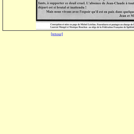
[retour]