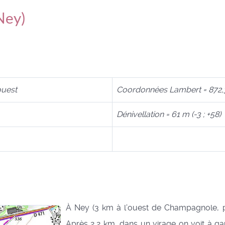
Ney)
ouest
Coordonnées Lambert = 872,
Dénivellation = 61 m (-3 ; +58)
À Ney (3 km à l’ouest de Champagnole, pr
Après 2,2 km, dans un virage on voit à ga