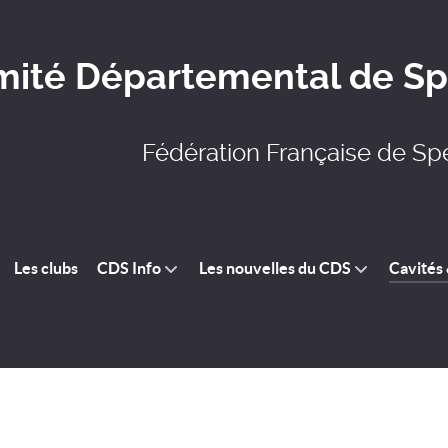
ité Départemental de Spé
Fédération Française de Sp
Les clubs
CDS Info
Les nouvelles du CDS
Cavités