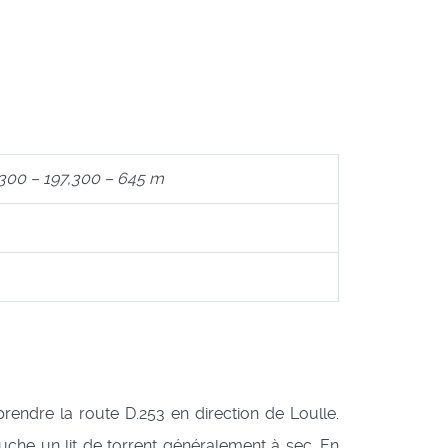
300 – 197,300 – 645 m
endre la route D.253 en direction de Loulle.
uche un lit de torrent généralement à sec. En