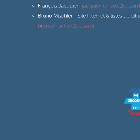
François Jacquier :
jacquier.francois@cds39.f
Bruno Mischler - Site Internet & listes de diffu
bruno.mischler@cds39.fr