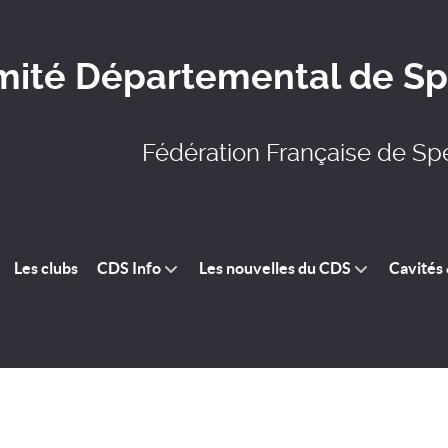
ité Départemental de Spé
Fédération Française de Sp
Les clubs
CDS Info
Les nouvelles du CDS
Cavités