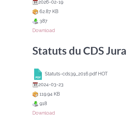
2026-02-19
62.87 KB
387
Download
Statuts du CDS Jura
Statuts-cds39_2016.pdf
HOT
2024-03-23
119.94 KB
918
Download