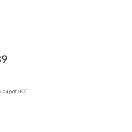
39
9-04.pdf
HOT